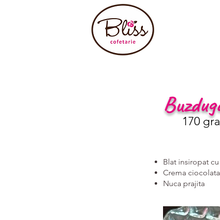
Buzdug
170 gr
Blat insiropat c
Crema ciocolata
Nuca prajita