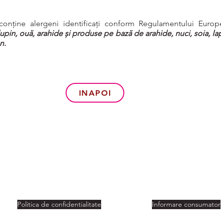
conține alergeni identificați conform Regulamentului Europ
lupin, ouă, arahide și produse pe bază de arahide, nuci, soia, lap
n.
INAPOI
Politica de confidentialitate
Informare consumator