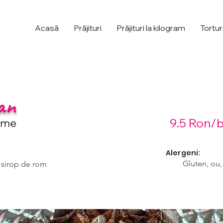
Acasă
Prăjituri
Prăjituri la kilogram
Tortur
an
ame
9.5 Ron/
Alergeni:
Gluten, ou,
u sirop de rom