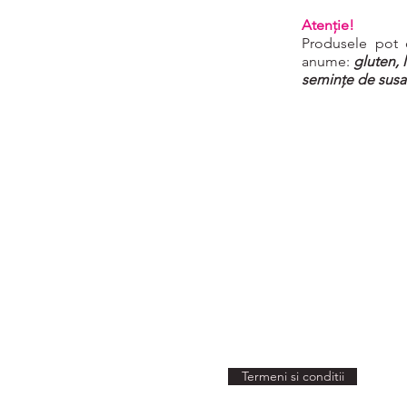
Atenție!
Produsele pot 
anume:
gluten, 
semințe de susa
Termeni si conditii